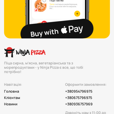
Піца сирна, м'ясна, вегетаріанська та з
морепродуктами - у Ninja Pizza є все, що тобі
потрібно!
Навігація:
Оформити замовлення:
Головна
+380954796975
Клієнтам
+380675796975
Новини
+380936757969
Дзвоніть нам з 11:00 до