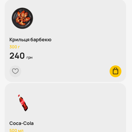
Крильця барбекю
300 г
240
грн
heart
cart
Coca-Cola
500 мл