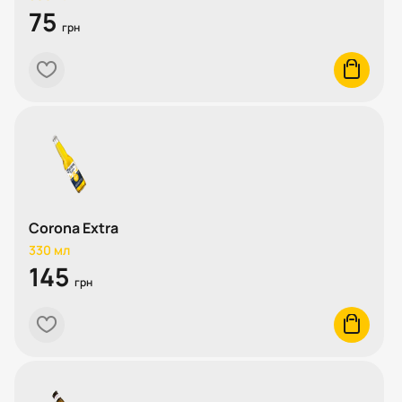
75
грн
heart
cart
Corona Extra
330 мл
145
грн
heart
cart