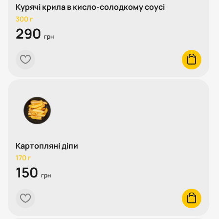
Курячі крила в кисло-солодкому соусі
300 г
290
грн
heart
cart
Картопляні діпи
170 г
150
грн
heart
cart