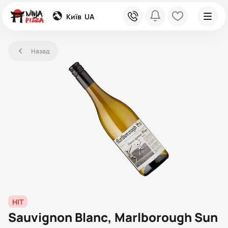
global
phone
bell
heart
Київ
UA
left
Назад
HIT
Sauvignon Blanc, Marlborough Sun