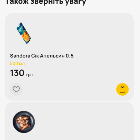
Також зверніть увагу
Sandora Сік Апельсин 0.5
500 мл
130
грн
heart
cart