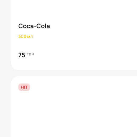
Coca-Cola
500 мл
75
грн
HIT