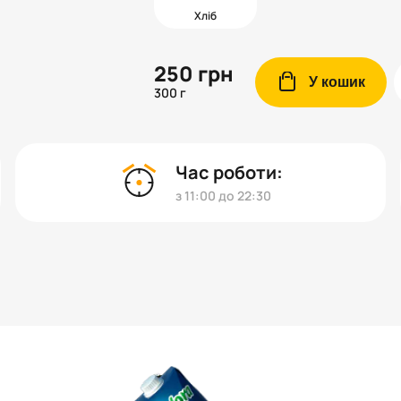
Хліб
250
грн
cart
У кошик
300 г
Час роботи:
з 11:00 до 22:30