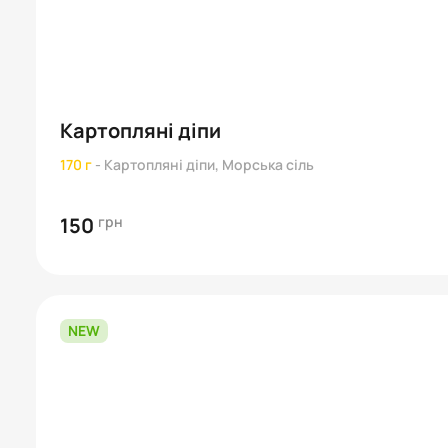
Картопляні діпи
170 г
-
Картопляні діпи, Морська сіль
150
грн
NEW