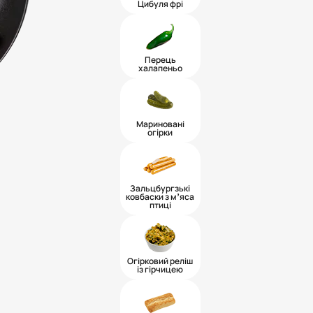
Цибуля фрі
Перець
халапеньо
Мариновані
огірки
Зальцбургзькі
ковбаски з мʼяса
птиці
Огірковий реліш
із гірчицею