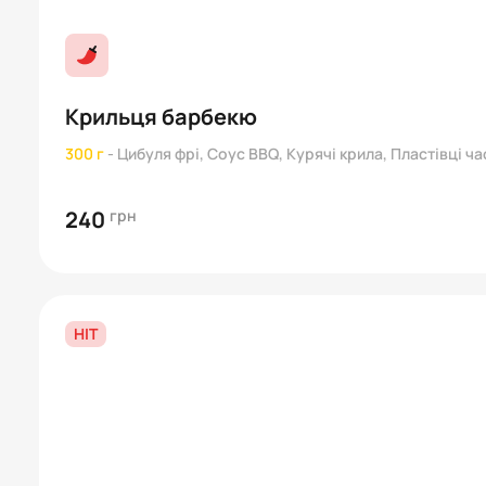
Крильця барбекю
300 г
-
Цибуля фрі, Соус BBQ, Курячі крила, Пластівці ч
240
грн
HIT