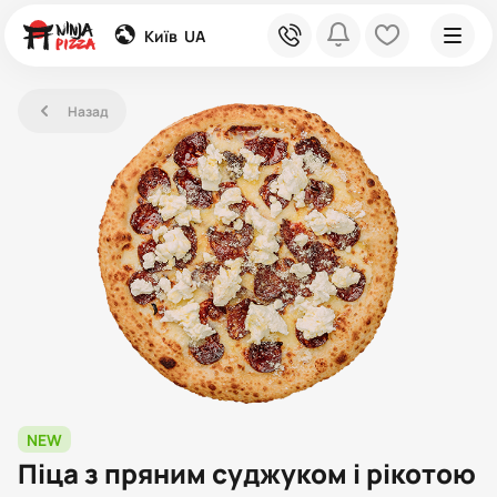
global
phone
bell
heart
Київ
UA
left
Назад
NEW
Піца з пряним суджуком і рікотою