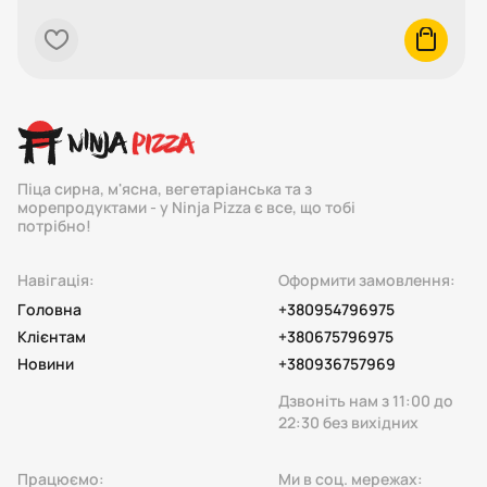
heart
cart
Піца сирна, м'ясна, вегетаріанська та з
морепродуктами - у Ninja Pizza є все, що тобі
потрібно!
Навігація:
Оформити замовлення:
Головна
+380954796975
Клієнтам
+380675796975
Новини
+380936757969
Дзвоніть нам з 11:00 до
22:30 без вихідних
Працюємо:
Ми в соц. мережах: