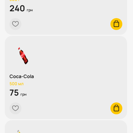
240
грн
heart
cart
Coca-Cola
500 мл
75
грн
heart
cart