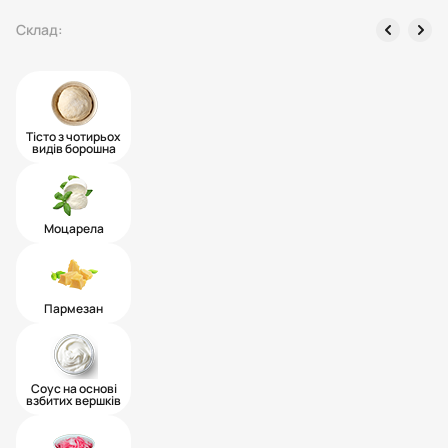
left
right
Склад:
Тісто з чотирьох
видів борошна
Моцарела
Пармезан
Соус на основі
взбитих вершків