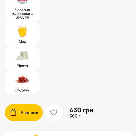
Червона
маринована
цибуля
Мед
Рікота
Суджук
430
грн
cart
heart
У кошик
560 г