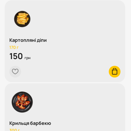
Картопляні діпи
170 г
150
грн
heart
cart
Крильця барбекю
300 г