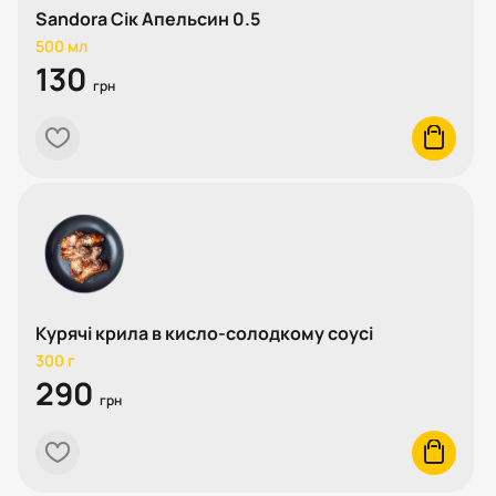
Sandora Сік Апельсин 0.5
500 мл
130
грн
heart
cart
Курячі крила в кисло-солодкому соусі
300 г
290
грн
heart
cart