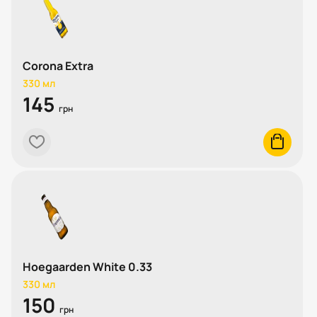
Corona Extra
330 мл
145
грн
heart
cart
Hoegaarden White 0.33
330 мл
150
грн