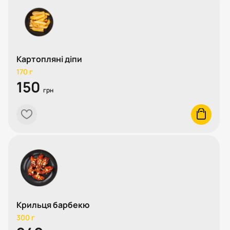
Картопляні діпи
170 г
150
грн
heart
cart
Крильця барбекю
300 г