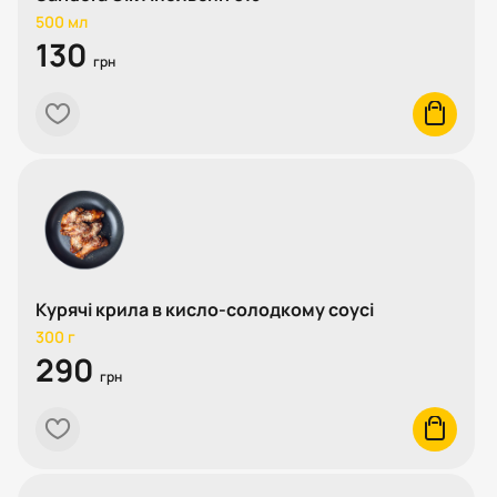
500 мл
130
грн
heart
cart
Курячі крила в кисло-солодкому соусі
300 г
290
грн
heart
cart