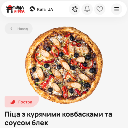
global
phone
bell
heart
Київ
UA
left
Назад
hot1
Гостра
Піца з курячими ковбасками та
соусом блек