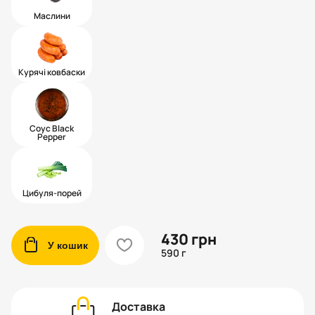
Маслини
Курячі ковбаски
Соус Black
Pepper
Цибуля-порей
430
грн
cart
heart
У кошик
590 г
Доставка