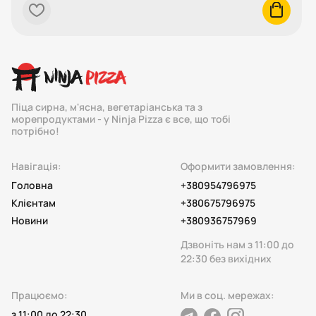
heart
cart
Піца сирна, м'ясна, вегетаріанська та з
морепродуктами - у Ninja Pizza є все, що тобі
потрібно!
Навігація:
Оформити замовлення:
Головна
+380954796975
Клієнтам
+380675796975
Новини
+380936757969
Дзвоніть нам з 11:00 до
22:30 без вихідних
Працюємо:
Ми в соц. мережах:
з 11:00 до 22:30