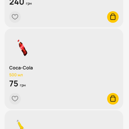
240
грн
heart
cart
Coca-Cola
500 мл
75
грн
heart
cart