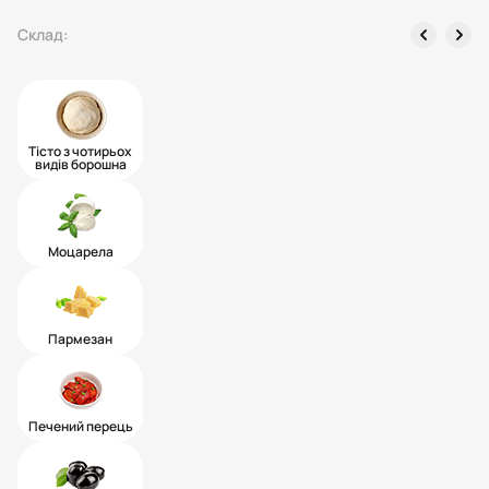
left
right
Склад:
Тісто з чотирьох
видів борошна
Моцарела
Пармезан
Печений перець