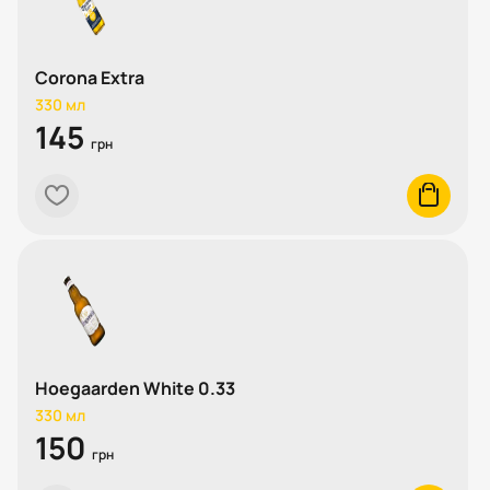
Corona Extra
330 мл
145
грн
heart
cart
Hoegaarden White 0.33
330 мл
150
грн