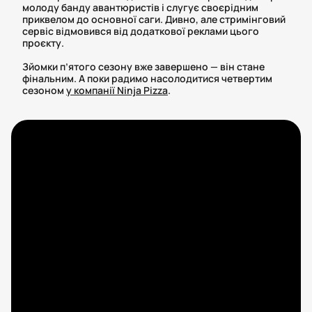
молоду банду авантюристів і слугує своєрідним
приквелом до основної саги. Дивно, але стримінговий
сервіс відмовився від додаткової реклами цього
проєкту.
Зйомки п’ятого сезону вже завершено — він стане
фінальним. А поки радимо насолодитися четвертим
сезоном
у компанії Ninja Pizza
.