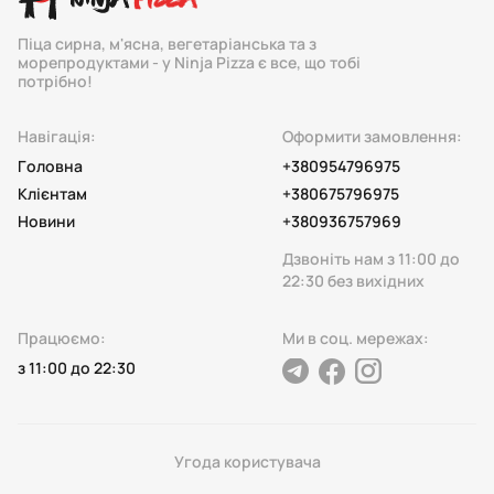
Піца сирна, м'ясна, вегетаріанська та з
морепродуктами - у Ninja Pizza є все, що тобі
потрібно!
Навігація:
Оформити замовлення:
Головна
+380954796975
Клієнтам
+380675796975
Новини
+380936757969
Дзвоніть нам з 11:00 до
22:30 без вихідних
Працюємо:
Ми в соц. мережах:
з 11:00 до 22:30
telegram
facebook
instagram
Угода користувача