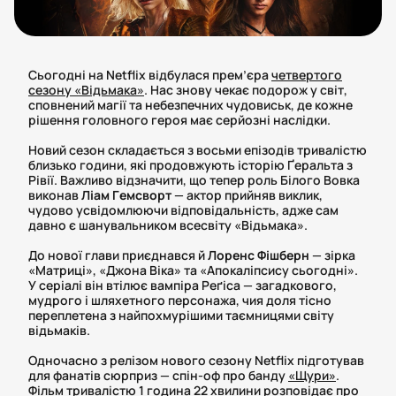
Сьогодні на Netflix відбулася прем’єра
четвертого
сезону «Відьмака»
. Нас знову чекає подорож у світ,
сповнений магії та небезпечних чудовиськ, де кожне
рішення головного героя має серйозні наслідки.
Новий сезон складається з восьми епізодів тривалістю
близько години, які продовжують історію Ґеральта з
Рівії. Важливо відзначити, що тепер роль Білого Вовка
виконав
Ліам Гемсворт
— актор прийняв виклик,
чудово усвідомлюючи відповідальність, адже сам
давно є шанувальником всесвіту «Відьмака».
До нової глави приєднався й
Лоренс Фішберн
— зірка
«Матриці», «Джона Віка» та «Апокаліпсису сьогодні».
У серіалі він втілює вампіра Реґіса — загадкового,
мудрого і шляхетного персонажа, чия доля тісно
переплетена з найпохмурішими таємницями світу
відьмаків.
Одночасно з релізом нового сезону Netflix підготував
для фанатів сюрприз — спін-оф про банду
«Щури»
.
Фільм тривалістю 1 година 22 хвилини розповідає про