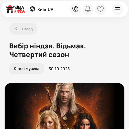
global
phone
bell
heart
Київ
UA
left
Назад
Вибір ніндзя. Відьмак.
Четвертий сезон
Кіно і музика
30.10.2025