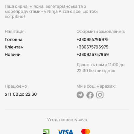
Піца сирна, м'ясна, вегетаріанська та з
морепродуктами - у Ninja Pizza є все, що тобі
потрібно!
Навігація:
Оформити замовлення:
Головна
+380954796975
Клієнтам
+380675796975
Новини
+380936757969
Дзвоніть нам з 11:00 до
22:30 без вихідних
Працюємо:
Ми в соц. мережах:
з 11:00 до 22:30
telegram
facebook
instagram
Угода користувача