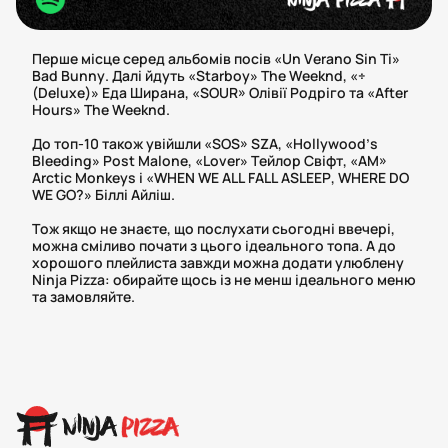
Перше місце серед альбомів посів «Un Verano Sin Ti»
Bad Bunny. Далі йдуть «Starboy» The Weeknd, «÷
(Deluxe)» Еда Ширана, «SOUR» Олівії Родріго та «After
Hours» The Weeknd.
До топ-10 також увійшли «SOS» SZA, «Hollywood’s
Bleeding» Post Malone, «Lover» Тейлор Свіфт, «AM»
Arctic Monkeys і «WHEN WE ALL FALL ASLEEP, WHERE DO
WE GO?» Біллі Айліш.
Тож якщо не знаєте, що послухати сьогодні ввечері,
можна сміливо почати з цього ідеального топа. А до
хорошого плейлиста завжди можна додати улюблену
Ninja Pizza: обирайте щось із не менш ідеального меню
та замовляйте.