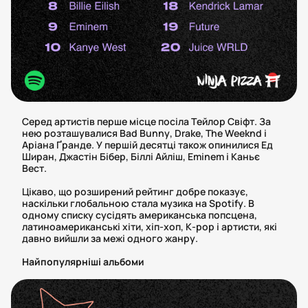
Серед артистів перше місце посіла Тейлор Свіфт. За
нею розташувалися Bad Bunny, Drake, The Weeknd і
Аріана Ґранде. У першій десятці також опинилися Ед
Ширан, Джастін Бібер, Біллі Айліш, Eminem і Каньє
Вест.
Цікаво, що розширений рейтинг добре показує,
наскільки глобальною стала музика на Spotify. В
одному списку сусідять американська попсцена,
латиноамериканські хіти, хіп-хоп, K-pop і артисти, які
давно вийшли за межі одного жанру.
Найпопулярніші альбоми