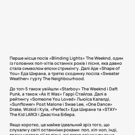
Перше місце посів «Blinding Lights» The Weeknd, один
із головних поп-хітів останніх років і пісня, яка давно
стала символом епохи стримінгу. Далі йде «Shape of
You» Еда Ширана, а третю сходинку посіла «Sweater
Weather» гурту The Neighbourhood.
До топ-5 також увійшли «Starboy» The Weeknd і Daft
Punk, а також «As It Was» Гаррі Стайлза. Далі в
рейтингу «Someone You Loved» Льюїса Капалді,
«Sunflower» Post Malone і Swae Lee, «One Dance»
Drake, Wizkid і Kyla, «Perfect» Еда Ширана та «STAY»
The Kid LAROI і Джастіна Бібера.
Якщо коротко, це майже ідеальний зріз того, що
слухали у світі останніми роками: поп, хіп-хоп, інді,
трохи ностальгії та пісні, які легко ввімкнути як на