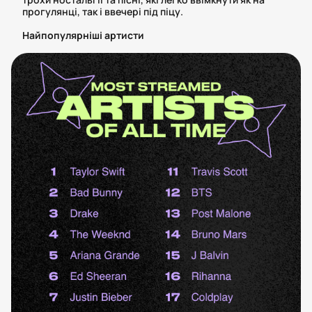
прогулянці, так і ввечері під піцу.
Найпопулярніші артисти