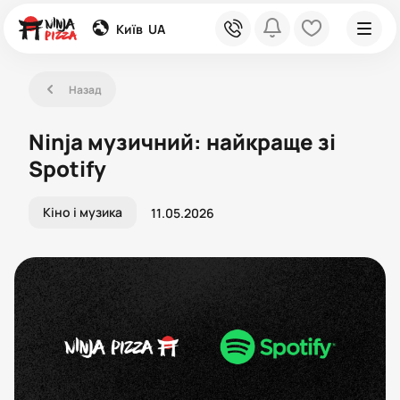
global
phone
bell
heart
Київ
UA
left
Назад
Ninja музичний: найкраще зі
Spotify
Кіно і музика
11.05.2026