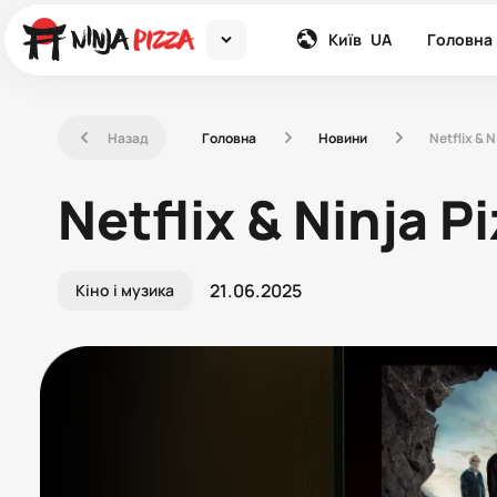
down
global
Київ
UA
Головна
left
right
right
Назад
Головна
Новини
Netflix & N
Netflix & Ninja P
21.06.2025
Кіно і музика