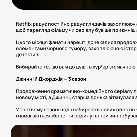
Netflix радує постійно радує глядачів захоплюючи
щоб перегляд фільму чи серіалу був ще приємніш
Цього місяця фанати нарешті дочекалися продов
елементами чорного гумору, захоплюючою історі
детективі.
Вибирайте те, що вам до душі, а курʼєр зі смачно
Джинні й Джорджія — 3 сезон
Продовження драматично-комедійного серіалу про
новому місті, а Джинні, старша донька зіткнулася
У третьому сезоні події набирають нових оберті
і намагаються зберегти родину попри випробуван