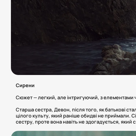
Сирени
Сюжет — легкий, але інтригуючий, з елементами 
Старша сестра, Девон, після того, як батькові ст
цілого культу, який раніше обидві не приймали. С
сестру, проте вона навіть не здогадується, який 