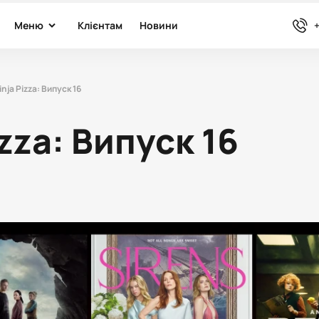
arrow-down
phone
Меню
Клієнтам
Новини
+
inja Pizza: Випуск 16
izza: Випуск 16