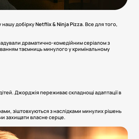
у нашу добірку
Netflix & Ninja Pizza
. Все для того,
орадували драматично-комедійним серіалом з
уванням таємниць минулого у кримінальному
ітей. Джорджія переживає складнощі адаптації в
ами, зіштовхуються з наслідками минулих рішень
чи захищати власне серце.