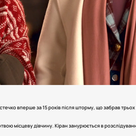
стечко вперше за 15 років після шторму, що забрав трьо
вою місцеву дівчину. Кіран занурюється в розслідування