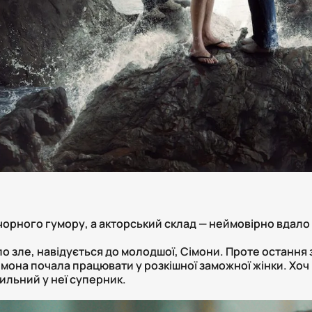
чорного гумору, а акторський склад — неймовірно вдало
ало зле, навідується до молодшої, Сімони. Проте остання
імона почала працювати у розкішної заможної жінки. Хоч 
сильний у неї суперник.