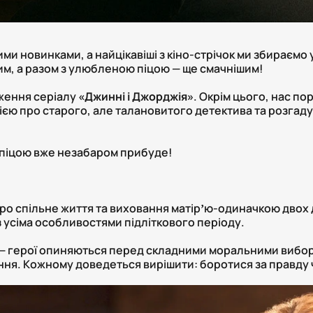
ми новинками, а найцікавіші з кіно-стрічок ми збираємо 
им, а разом з улюбленою піцою — ще смачнішим!
ження серіалу
«Джинні і Джорджія»
. Окрім цього, нас п
єю про старого, але талановитого детектива та розгад
ю піцою вже незабаром прибуде!
 спільне життя та виховання матірʼю-одиначкою двох д
 з усіма особливостями підліткового періоду.
в — герої опиняються перед складними моральними вибор
ня. Кожному доведеться вирішити: боротися за правду 