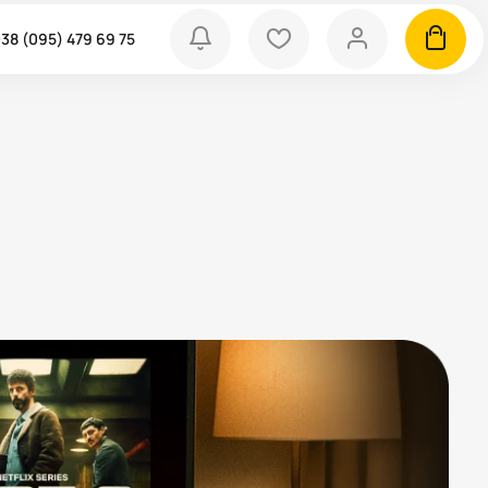
bell
heart
person
cart
38 (095) 479 69 75